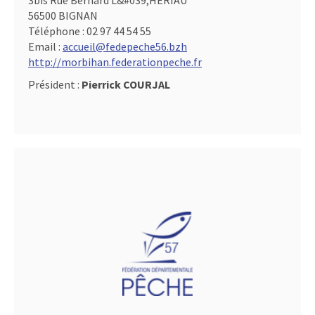
3bis Rue Bernard L&#039,HERIAU
56500 BIGNAN
Téléphone :
02 97 44 54 55
Email :
accueil@fedepeche56.bzh
http://morbihan.federationpeche.fr
Président :
Pierrick COURJAL