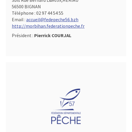
3bis Rue Bernard L&#039,HERIAU
56500 BIGNAN
Téléphone :
02 97 44 54 55
Email :
accueil@fedepeche56.bzh
http://morbihan.federationpeche.fr
Président :
Pierrick COURJAL