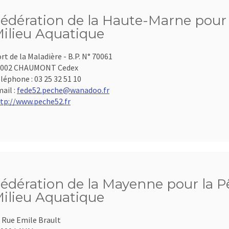
édération de la Haute-Marne pour l
ilieu Aquatique
rt de la Maladière - B.P. N° 70061
2002 CHAUMONT Cedex
léphone :
03 25 32 51 10
ail :
fede52.peche@wanadoo.fr
tp://www.peche52.fr
édération de la Mayenne pour la Pê
ilieu Aquatique
 Rue Emile Brault