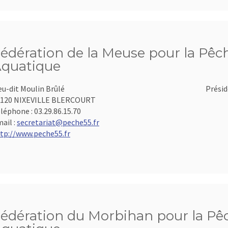
édération de la Meuse pour la Pêch
quatique
eu-dit Moulin Brûlé
Présid
5120 NIXEVILLE BLERCOURT
léphone :
03.29.86.15.70
ail :
secretariat@peche55.fr
tp://www.peche55.fr
édération du Morbihan pour la Pêch