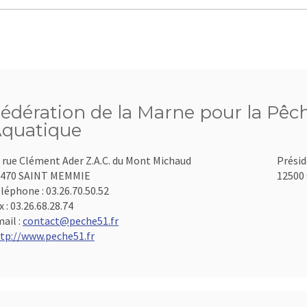
édération de la Marne pour la Pêch
quatique
 rue Clément Ader Z.A.C. du Mont Michaud
Présid
1470 SAINT MEMMIE
12500 
léphone :
03.26.70.50.52
x :
03.26.68.28.74
ail :
contact@peche51.fr
tp://www.peche51.fr