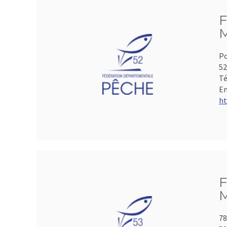
F
M
Po
5
Té
Em
ht
F
M
78