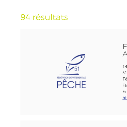
94 résultats
F
A
14
5
Té
Fa
Em
ht