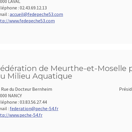
000 LAVAL
léphone :
02.43.69.12.13
ail :
accueil@fedepeche53.com
tp://www.fedepeche53.com
édération de Meurthe-et-Moselle po
u Milieu Aquatique
 Rue du Docteur Bernheim
Présid
4000 NANCY
léphone :
03.83.56.27.44
ail :
federation@peche-54.fr
tp://www.peche-54.fr