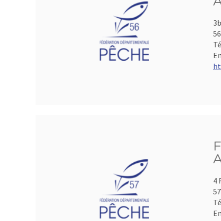
A
3b
5
Té
Em
ht
F
A
4 
5
Té
Em