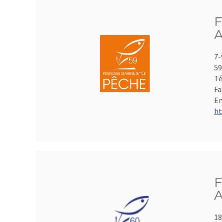
F
A
7-
59
Té
Fa
Em
ht
F
A
18