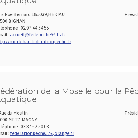
quatique
is Rue Bernard L&#039,HERIAU
Présid
6500 BIGNAN
léphone :
02 97 44 54 55
ail :
accueil@fedepeche56.bzh
tp://morbihan.federationpeche.fr
édération de la Moselle pour la Pêc
quatique
Rue du Moulin
Présid
7000 METZ-MAGNY
léphone :
03.87.62.50.08
ail :
federationpeche57@orange.fr