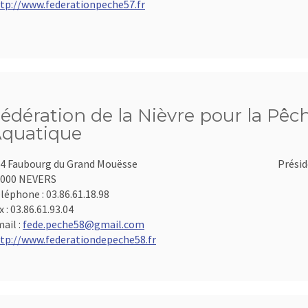
tp://www.federationpeche57.fr
édération de la Nièvre pour la Pêch
quatique
4 Faubourg du Grand Mouësse
Présid
8000 NEVERS
léphone :
03.86.61.18.98
x :
03.86.61.93.04
ail :
fede.peche58@gmail.com
tp://www.federationdepeche58.fr