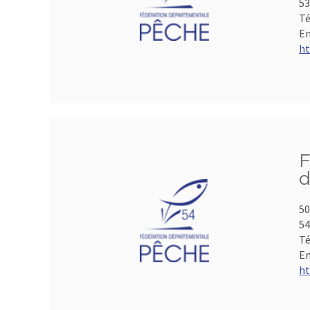
53
Té
Em
ht
F
d
50
5
Té
Em
ht