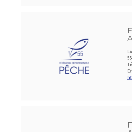
F
A
Li
5
Té
Em
ht
F