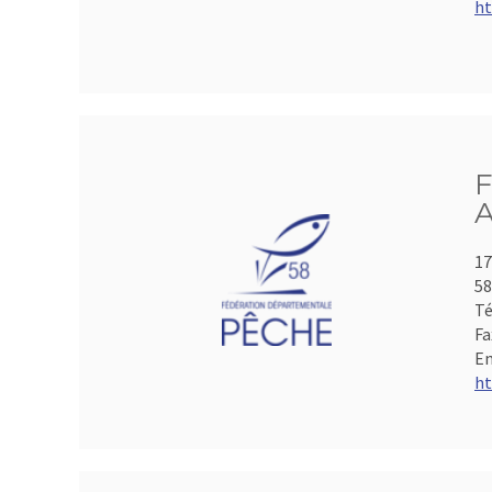
ht
F
A
17
5
Té
Fa
Em
ht