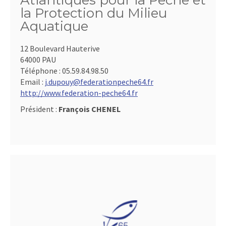
Atlantiques pour la Pêche et
la Protection du Milieu
Aquatique
12 Boulevard Hauterive
64000 PAU
Téléphone :
05.59.84.98.50
Email :
j.dupouy@federationpeche64.fr
http://www.federation-peche64.fr
Président :
François CHENEL