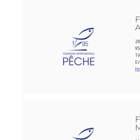
F
A
28
95
Té
Em
ht
F
M