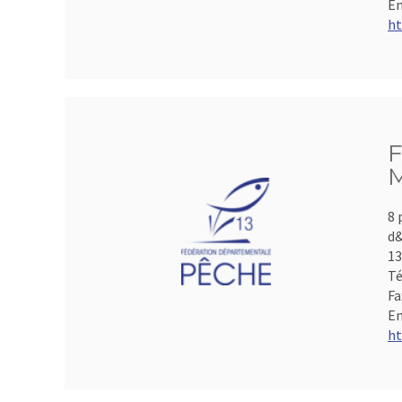
Em
ht
F
M
8 
d&
1
Té
Fa
Em
ht