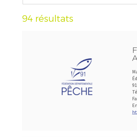
94 résultats
F
A
Ma
Éd
9
Té
Fa
Em
ht