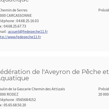
Chemin de Serres
Présid
1000 CARCASSONNE
léphone :
04.68.25.16.03
x :
04.68.25.67.73
ail :
accueil@fedepeche11.fr
tp://www.fedepeche11.fr
édération de l'Aveyron de Pêche et
quatique
ulin de la Gascarie Chemin des Attizals
Présid
2000 RODEZ
20 000
léphone :
0565684152
x :
05.65.68.50.20