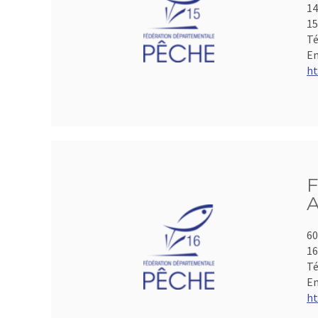
14
15
Té
Em
ht
F
A
60
1
Té
Em
ht