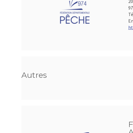
20
97
Té
Em
ht
Autres
F
A