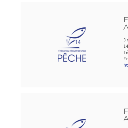
F
A
3 
1
Té
Em
ht
F
A