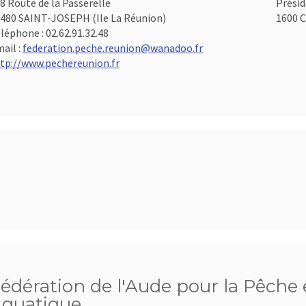
8 Route de la Passerelle
Présid
480 SAINT-JOSEPH (Ile La Réunion)
1600 C
léphone :
02.62.91.32.48
ail :
federation.peche.reunion@wanadoo.fr
tp://www.pechereunion.fr
édération de l'Aude pour la Pêche e
quatique