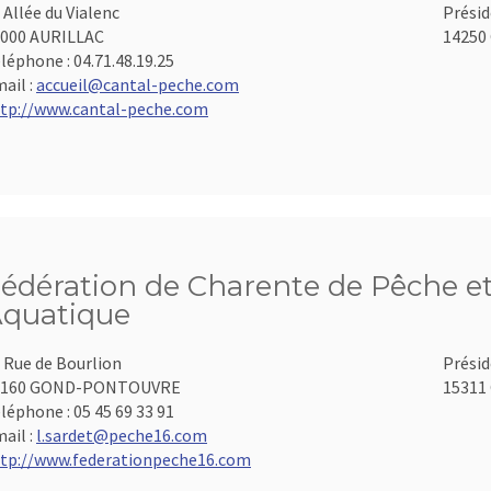
 Allée du Vialenc
Présid
000 AURILLAC
14250 
léphone :
04.71.48.19.25
ail :
accueil@cantal-peche.com
tp://www.cantal-peche.com
édération de Charente de Pêche et
quatique
 Rue de Bourlion
Présid
6160 GOND-PONTOUVRE
15311 
léphone :
05 45 69 33 91
ail :
l.sardet@peche16.com
tp://www.federationpeche16.com