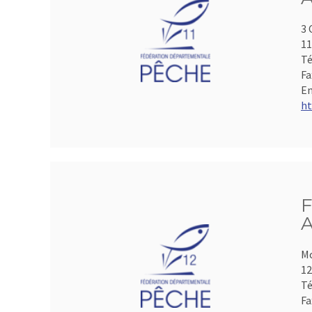
3 
1
Té
Fa
Em
ht
F
A
Mo
1
Té
Fa