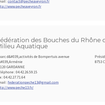
ail :
contact@pecheaveyron.fr
tp://www.pecheaveyron.fr
édération des Bouches du Rhône d
ilieu Aquatique
parc d&#039,activités de Bompertuis avenue
Présid
#039,Arménie
8753 C
3120 GARDANNE
léphone :
04.42.26.59.15
x :
04.42.27.71.64
ail :
federationpeche13@gmail.com
tp://www.peche13.fr/