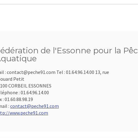
édération de l'Essonne pour la Pêc
quatique
il : contact@peche91.com Tel : 01.64.96.14.00 13, rue
ouard Petit
1100 CORBEIL ESSONNES
léphone :
01.64.96.14.00
x :
01.60.88.98.19
ail :
contact@peche91.com
tp://www.peche91.com