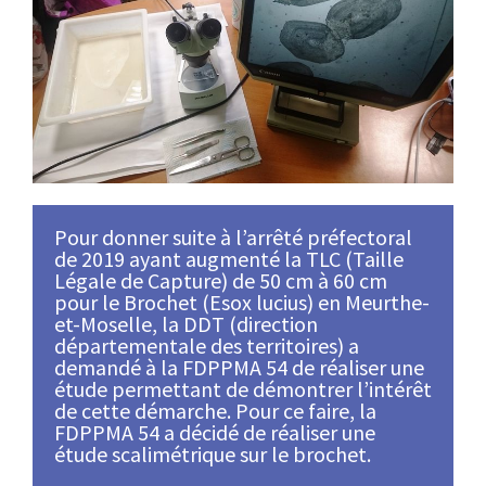
Pour donner suite à l’arrêté préfectoral
de 2019 ayant augmenté la TLC (Taille
Légale de Capture) de 50 cm à 60 cm
pour le Brochet (Esox lucius) en Meurthe-
et-Moselle, la DDT (direction
départementale des territoires) a
demandé à la FDPPMA 54 de réaliser une
étude permettant de démontrer l’intérêt
de cette démarche. Pour ce faire, la
FDPPMA 54 a décidé de réaliser une
étude scalimétrique sur le brochet.