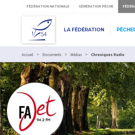
FÉDÉRATION NATIONALE
GÉNÉRATION PÊCHE
FÉDÉR
LA FÉDÉRATION
PÊCHE
>
>
>
Accueil
Documents
Médias
Chroniques Radio