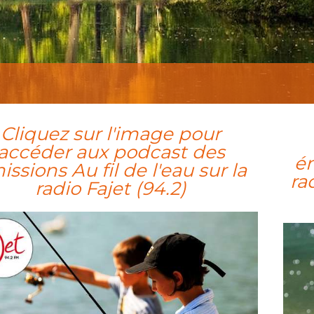
Cliquez sur l'image pour
accéder aux podcast des
ém
issions Au fil de l'eau sur la
ra
radio Fajet (94.2)