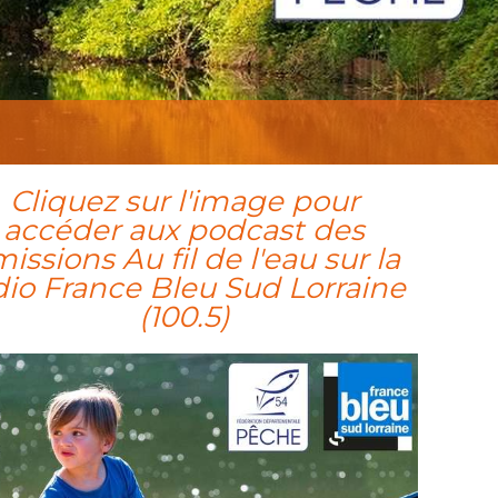
Cliquez sur l'image pour
accéder aux podcast des
issions Au fil de l'eau sur la
dio France Bleu Sud Lorraine
(100.5)